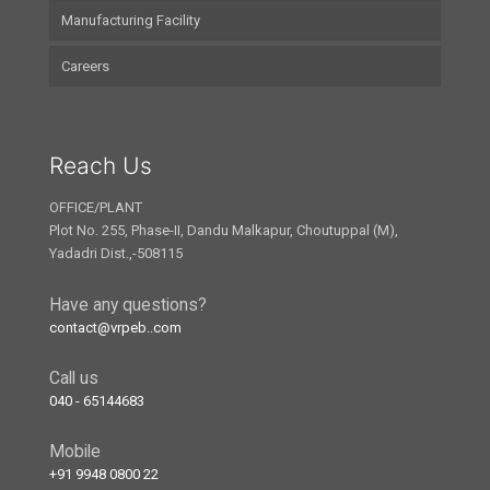
Manufacturing Facility
Careers
Reach Us
OFFICE/PLANT
Plot No. 255, Phase-II, Dandu Malkapur, Choutuppal (M),
Yadadri Dist.,-508115
Have any questions?
contact@vrpeb..com
Call us
040 - 65144683
Mobile
+91 9948 0800 22